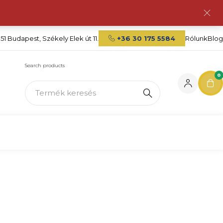
151 Budapest, Székely Elek út 11.
+36 30 175 5584
Rólunk
Blog
Search products
0