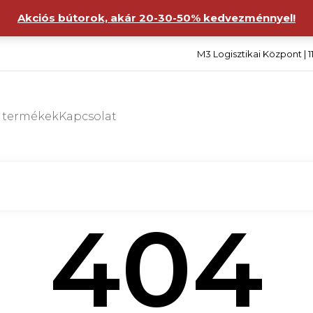
Akciós bútorok, akár 20-30-50% kedvezménnyel!
M3 Logisztikai Központ | 1
s termékek
Kapcsolat
404