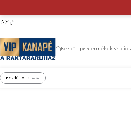
Kezdőlap
Termékek
Akció
Kezdőlap
404