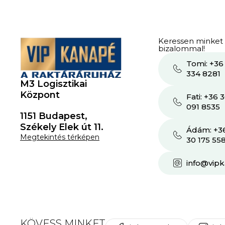
Keressen minket
bizalommal!
Tomi: +36
334 8281
M3 Logisztikai
Központ
Fati: +36 
091 8535
1151 Budapest,
Székely Elek út 11.
Ádám: +3
Megtekintés térképen
30 175 55
info@vip
KÖVESS MINKET