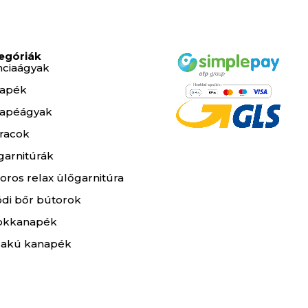
egóriák
nciaágyak
apék
apéágyak
racok
garnitúrák
oros relax ülőgarnitúra
ódi bőr bútorok
okkanapék
lakú kanapék