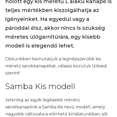
holott egy kis méretű L alakú kanapé is
teljes mértékben kiszolgálhatja az
igényeinket. Ha egyedül vagy a
pároddal élsz, akkor nincs is szükség
méretes ülőgarnitúrára, egy kisebb
modell is elegendő lehet.
Cikkünkben bemutatjuk a legnépszerűbb kis
méretű sarokkanapékat, válassz közülük ízlésed
szerint!
Samba Kis modell
Jelenleg az egyik legkisebb méretű
sarokkanapénk a Samba Kis nevű modell, amely
nagyobb változata is elérhető kínálatunkban, sőt