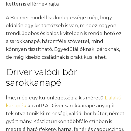
ketten is elférnek rajta.
A Boomer modell különlegessége még, hogy
oldalán egy kis tartózseb is van, mindez nagyon
trendi. Jobbos és balos kivitelben is rendelhető ez
a sarokkanapé, háromféle szövettel, mind
könnyen tisztítható. Egyedülállóknak, pároknak,
de még kisebb családnak is praktikus lehet.
Driver valódi bőr
sarokkanapé
Íme, még egy különlegesség a kis méretű
L alakú
kanapék
között! A Driver sarokkanapé anyagát
tekintve tűnik ki: minőségi, valódi bőr bútor, német
gyártmány. Készletünkön többféle színben is
megtalálható (fekete, barna, fehér és cappuccino),