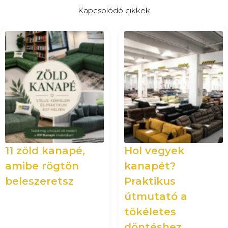
Kapcsolódó cikkek
11 zöld kanapé,
Hol vegyek
amibe rögtön
kanapét?
beleszeretsz
Praktikus
útmutató a
tökéletes
döntéshez