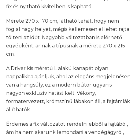
fix és nyitható kivitelben is kapható.
Mérete 270 x 170 cm, látható tehát, hogy nem
foglal nagy helyet, mégis kellemesen el lehet rajta
tölteni az időt. Nagyobb változatban is elérhető
egyébként, annak a típusnak a mérete 270 x 215
cm.
A Driver kis méretű L alakú kanapét olyan
nappalikba ajánljuk, ahol az elegáns megjelenésen
van a hangsúly, ez a modern bútor ugyanis
nagyon exkluzív hatást kelt. Vékony,
formatervezett, krómszínű lábakon áll, a fejtámlák
állíthatók.
Érdemes a fix változatot rendelni ebből a fajtából,
ám ha nem akarunk lemondani a vendégágyról,