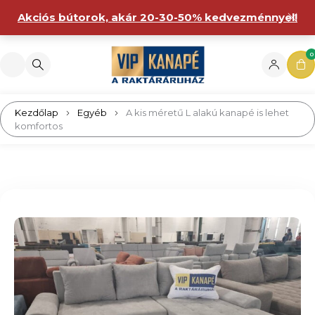
Akciós bútorok, akár 20-30-50% kedvezménnyel!
0
Kezdőlap
Egyéb
A kis méretű L alakú kanapé is lehet
komfortos