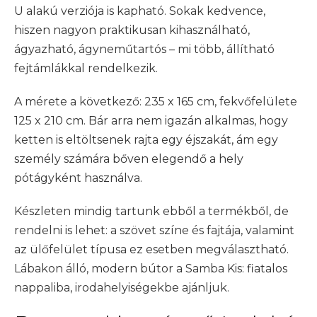
U alakú verziója is kapható. Sokak kedvence,
hiszen nagyon praktikusan kihasználható,
ágyazható, ágyneműtartós – mi több, állítható
fejtámlákkal rendelkezik.
A mérete a következő: 235 x 165 cm, fekvőfelülete
125 x 210 cm. Bár arra nem igazán alkalmas, hogy
ketten is eltöltsenek rajta egy éjszakát, ám egy
személy számára bőven elegendő a hely
pótágyként használva.
Készleten mindig tartunk ebből a termékből, de
rendelni is lehet: a szövet színe és fajtája, valamint
az ülőfelület típusa ez esetben megválasztható.
Lábakon álló, modern bútor a Samba Kis: fiatalos
nappaliba, irodahelyiségekbe ajánljuk.