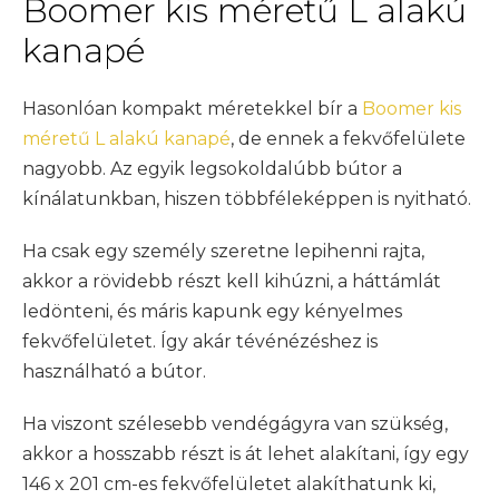
Boomer kis méretű L alakú
kanapé
Hasonlóan kompakt méretekkel bír a
Boomer kis
méretű L alakú kanapé
, de ennek a fekvőfelülete
nagyobb. Az egyik legsokoldalúbb bútor a
kínálatunkban, hiszen többféleképpen is nyitható.
Ha csak egy személy szeretne lepihenni rajta,
akkor a rövidebb részt kell kihúzni, a háttámlát
ledönteni, és máris kapunk egy kényelmes
fekvőfelületet. Így akár tévénézéshez is
használható a bútor.
Ha viszont szélesebb vendégágyra van szükség,
akkor a hosszabb részt is át lehet alakítani, így egy
146 x 201 cm-es fekvőfelületet alakíthatunk ki,