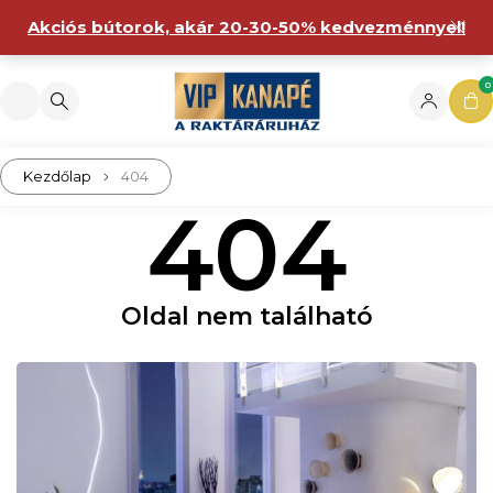
Akciós bútorok, akár 20-30-50% kedvezménnyel!
0
Kezdőlap
404
404
Oldal nem található