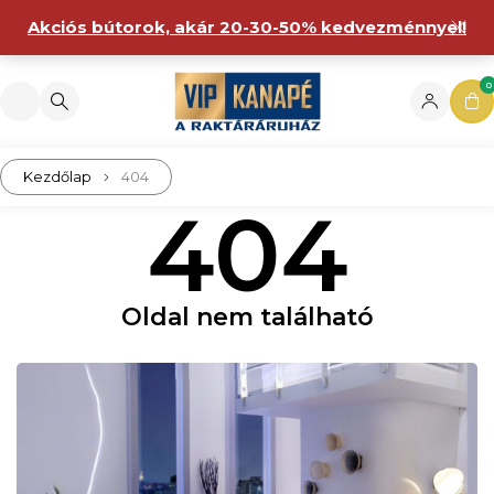
Akciós bútorok, akár 20-30-50% kedvezménnyel!
0
Kezdőlap
404
404
Oldal nem található