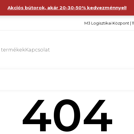
Akciós bútorok, akár 20-30-50% kedvezménnyel!
M3 Logisztikai Központ | 1
s termékek
Kapcsolat
404