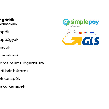
egóriák
nciaágyak
apék
apéágyak
racok
garnitúrák
oros relax ülőgarnitúra
ódi bőr bútorok
okkanapék
lakú kanapék