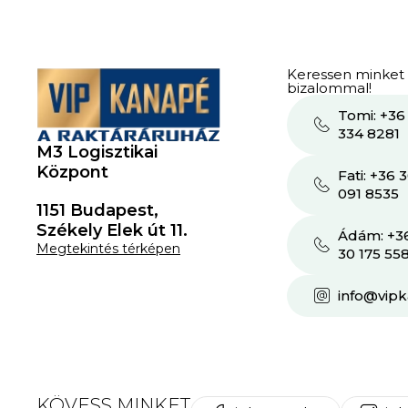
Keressen minket
bizalommal!
Tomi: +36
334 8281
M3 Logisztikai
Központ
Fati: +36 
091 8535
1151 Budapest,
Székely Elek út 11.
Ádám: +3
Megtekintés térképen
30 175 55
info@vip
KÖVESS MINKET