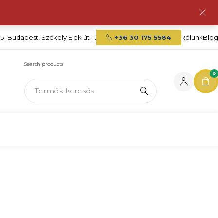
151 Budapest, Székely Elek út 11.
+36 30 175 5584
Rólunk
Blog
Search products
0