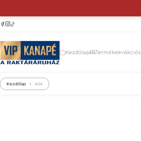
Kezdőlap
Termékek
Akció
Kezdőlap
404