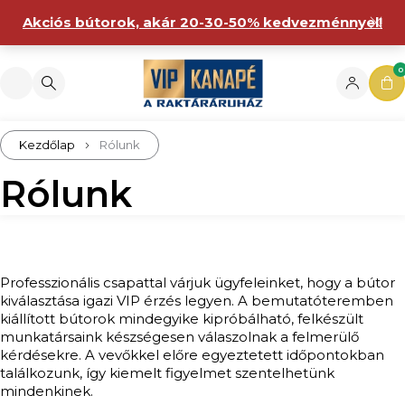
Akciós bútorok, akár 20-30-50% kedvezménnyel!
0
Kezdőlap
Rólunk
Rólunk
Professzionális csapattal várjuk ügyfeleinket, hogy a bútor
kiválasztása igazi VIP érzés legyen. A bemutatóteremben
kiállított bútorok mindegyike kipróbálható, felkészült
munkatársaink készségesen válaszolnak a felmerülő
kérdésekre. A vevőkkel előre egyeztetett időpontokban
találkozunk, így kiemelt figyelmet szentelhetünk
mindenkinek.