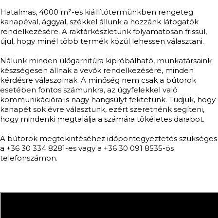
Hatalmas, 4000 m²-es kiállítótermünkben rengeteg
kanapéval, ággyal, székkel állunk a hozzánk látogatók
rendelkezésére. A raktárkészletünk folyamatosan frissül,
újul, hogy minél több termék közül lehessen választani.
Nálunk minden ülőgarnitúra kipróbálható, munkatársaink
készségesen állnak a vevők rendelkezésére, minden
kérdésre válaszolnak. A minőség nem csak a bútorok
esetében fontos számunkra, az ügyfelekkel való
kommunikációra is nagy hangsúlyt fektetünk. Tudjuk, hogy
kanapét sok évre választunk, ezért szeretnénk segíteni,
hogy mindenki megtalálja a számára tökéletes darabot.
A bútorok megtekintéséhez időpontegyeztetés szükséges
a +36 30 334 8281-es vagy a +36 30 091 8535-ös
telefonszámon.