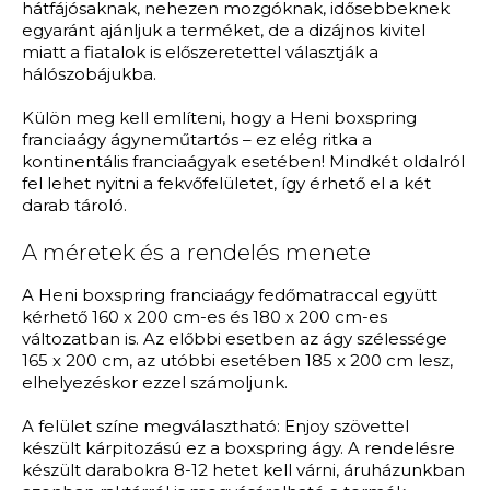
hátfájósaknak, nehezen mozgóknak, idősebbeknek
egyaránt ajánljuk a terméket, de a dizájnos kivitel
miatt a fiatalok is előszeretettel választják a
hálószobájukba.
Külön meg kell említeni, hogy a Heni boxspring
franciaágy ágyneműtartós – ez elég ritka a
kontinentális franciaágyak esetében! Mindkét oldalról
fel lehet nyitni a fekvőfelületet, így érhető el a két
darab tároló.
A méretek és a rendelés menete
A Heni boxspring franciaágy fedőmatraccal együtt
kérhető 160 x 200 cm-es és 180 x 200 cm-es
változatban is. Az előbbi esetben az ágy szélessége
165 x 200 cm, az utóbbi esetében 185 x 200 cm lesz,
elhelyezéskor ezzel számoljunk.
A felület színe megválasztható: Enjoy szövettel
készült kárpitozású ez a boxspring ágy. A rendelésre
készült darabokra 8-12 hetet kell várni, áruházunkban