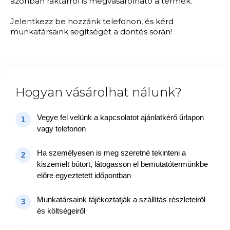
azonban raktárról is megvásárolható a termék.
Jelentkezz be hozzánk telefonon, és kérd
munkatársaink segítségét a döntés során!
Hogyan vásárolhat nálunk?
Vegye fel velünk a kapcsolatot ajánlatkérő űrlapon
1
vagy telefonon
Ha személyesen is meg szeretné tekinteni a
2
kiszemelt bútort, látogasson el bemutatótermünkbe
előre egyeztetett időpontban
Munkatársaink tájékoztatják a szállítás részleteiről
3
és költségeiről