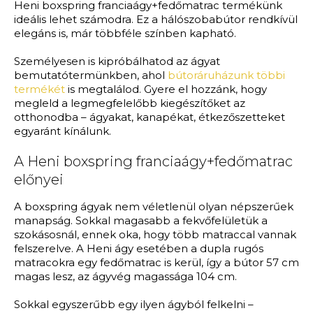
Heni boxspring franciaágy+fedőmatrac termékünk
ideális lehet számodra. Ez a hálószobabútor rendkívül
elegáns is, már többféle színben kapható.
Személyesen is kipróbálhatod az ágyat
bemutatótermünkben, ahol
bútoráruházunk többi
termékét
is megtalálod. Gyere el hozzánk, hogy
megleld a legmegfelelőbb kiegészítőket az
otthonodba – ágyakat, kanapékat, étkezőszetteket
egyaránt kínálunk.
A Heni boxspring franciaágy+fedőmatrac
előnyei
A boxspring ágyak nem véletlenül olyan népszerűek
manapság. Sokkal magasabb a fekvőfelületük a
szokásosnál, ennek oka, hogy több matraccal vannak
felszerelve. A Heni ágy esetében a dupla rugós
matracokra egy fedőmatrac is kerül, így a bútor 57 cm
magas lesz, az ágyvég magassága 104 cm.
Sokkal egyszerűbb egy ilyen ágyból felkelni –