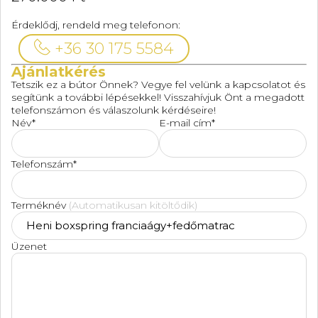
Érdeklődj, rendeld meg telefonon:
+36 30 175 5584
Ajánlatkérés
Tetszik ez a bútor Önnek? Vegye fel velünk a kapcsolatot és
segítünk a további lépésekkel! Visszahívjuk Önt a megadott
telefonszámon és válaszolunk kérdéseire!
Név*
E-mail cím*
Telefonszám*
Terméknév
(Automatikusan kitöltődik)
Üzenet