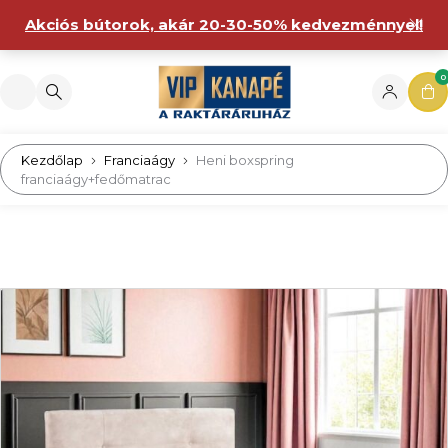
Akciós bútorok, akár 20-30-50% kedvezménnyel!
0
Kezdőlap
Franciaágy
Heni boxspring
franciaágy+fedőmatrac