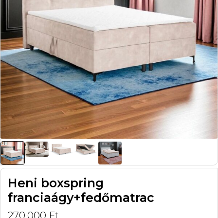
Heni boxspring
franciaágy+fedőmatrac
270.000
Ft