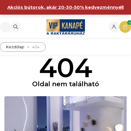
Akciós bútorok, akár 20-30-50% kedvezménnyel!
0
Kezdőlap
404
404
Oldal nem található