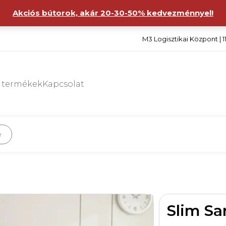
Akciós bútorok, akár 20-30-50% kedvezménnyel!
M3 Logisztikai Központ | 1
s termékek
Kapcsolat
é
Slim S