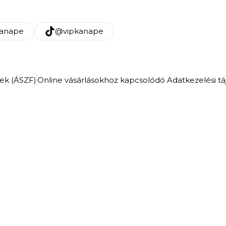
kanape
@vipkanape
lek (ÁSZF)
Online vásárlásokhoz kapcsolódó Adatkezelési tá