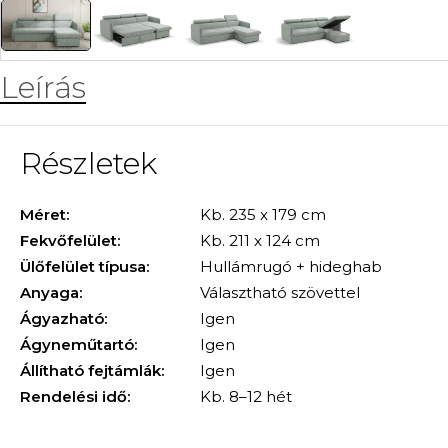
Leírás
Részletek
Méret:
Kb. 235 x 179 cm
Fekvőfelület:
Kb. 211 x 124 cm
Ülőfelület típusa:
Hullámrugó + hideghab
Anyaga:
Választható szövettel
Ágyazható:
Igen
Ágyneműtartó:
Igen
Állítható fejtámlák:
Igen
Rendelési idő:
Kb. 8–12 hét