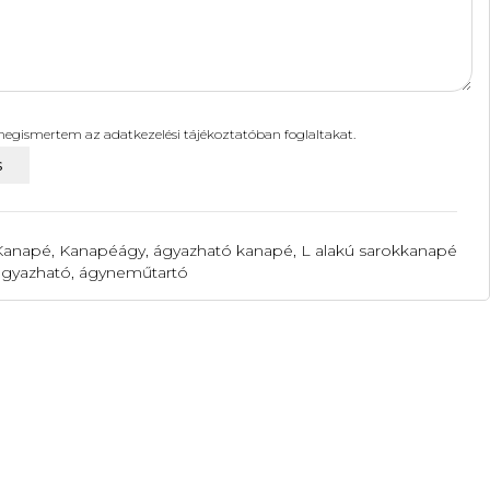
 megismertem az
adatkezelési tájékoztatóban
foglaltakat.
Kanapé
,
Kanapéágy, ágyazható kanapé
,
L alakú sarokkanapé
ágyazható
,
ágyneműtartó