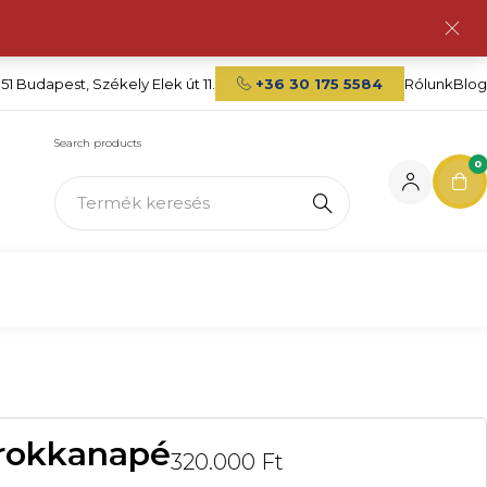
151 Budapest, Székely Elek út 11.
+36 30 175 5584
Rólunk
Blog
Search products
0
arokkanapé
320.000
Ft