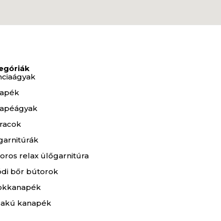
egóriák
nciaágyak
apék
apéágyak
racok
garnitúrák
oros relax ülőgarnitúra
ódi bőr bútorok
okkanapék
lakú kanapék