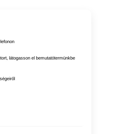
elefonon
tort, látogasson el bemutatótermünkbe
ségeiről