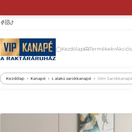
Kezdőlap
Termékek
Akció
Kezdőlap
Kanapé
L alakú sarokkanapé
Slim Sarokkanap