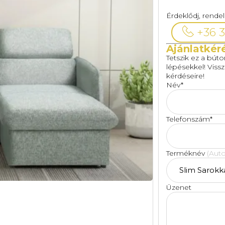
Érdeklődj, rende
+36 3
Ajánlatkér
Tetszik ez a bút
lépésekkel! Viss
kérdéseire!
Név*
Telefonszám*
Terméknév
(Auto
Üzenet