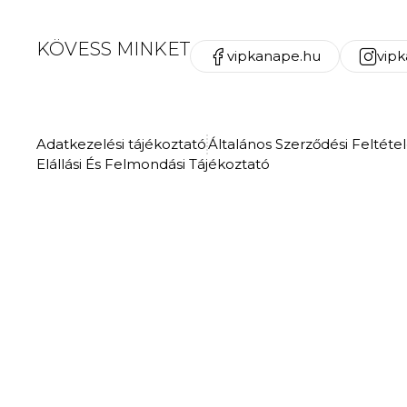
KÖVESS MINKET
vipkanape.hu
vip
Adatkezelési tájékoztató
Általános Szerződési Feltéte
Elállási És Felmondási Tájékoztató