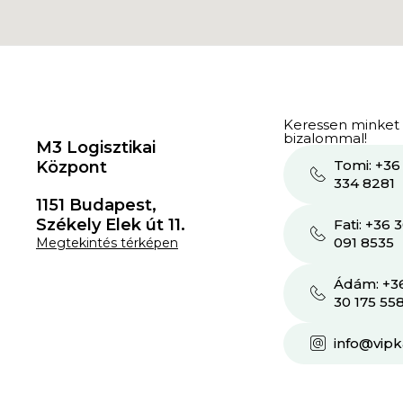
Keressen minket
bizalommal!
M3 Logisztikai
Tomi: +36
Központ
334 8281
1151 Budapest,
Székely Elek út 11.
Fati: +36 
091 8535
Megtekintés térképen
Ádám: +3
30 175 55
info@vip