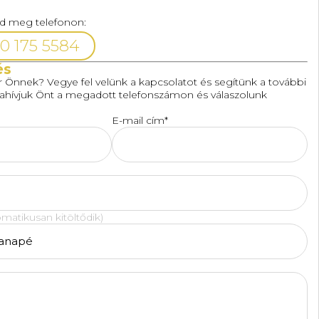
ld meg telefonon:
0 175 5584
és
or Önnek? Vegye fel velünk a kapcsolatot és segítünk a további
zahívjuk Önt a megadott telefonszámon és válaszolunk
E-mail cím*
matikusan kitöltődik)