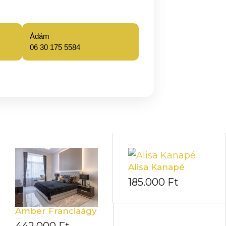
Ádám
06 30 175 5584
Alisa Kanapé
185.000
Ft
Amber Franciaágy
442.000
Ft