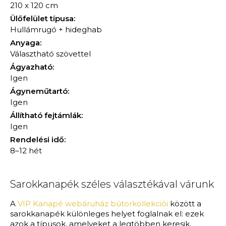
210 x 120 cm
Ülőfelület típusa:
Hullámrugó + hideghab
Anyaga:
Választható szövettel
Ágyazható:
Igen
Ágyneműtartó:
Igen
Állítható fejtámlák:
Igen
Rendelési idő:
8–12 hét
Sarokkanapék széles választékával várunk
A
VIP Kanapé webáruház bútorkollekciói
között a
sarokkanapék különleges helyet foglalnak el: ezek
azok a típusok, amelyeket a legtöbben keresik,