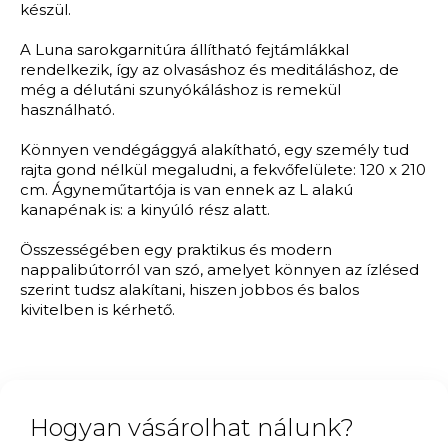
készül.
A Luna sarokgarnitúra állítható fejtámlákkal
rendelkezik, így az olvasáshoz és meditáláshoz, de
még a délutáni szunyókáláshoz is remekül
használható.
Könnyen vendégággyá alakítható, egy személy tud
rajta gond nélkül megaludni, a fekvőfelülete: 120 x 210
cm. Ágyneműtartója is van ennek az L alakú
kanapénak is: a kinyúló rész alatt.
Összességében egy praktikus és modern
nappalibútorról van szó, amelyet könnyen az ízlésed
szerint tudsz alakítani, hiszen jobbos és balos
kivitelben is kérhető.
Hogyan vásárolhat nálunk?