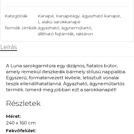
Kategóriák
Kanapé
,
Kanapéágy, ágyazható kanapé
,
L alakú sarokkanapé
Termék címkék
ágyazható
,
ágyneműtartó
,
állítható fejtámlák
,
raktáron
Leírás
A Luna sarokgarnitúra egy dizájnos, fiatalos bútor,
amely remekül illeszkedik bármely stílusú nappaliba.
Egyszerű, formatervezett kivitele, letisztult vonalai
teszik ellenállhatatlanná. Ágyazható, ágyneműtartós
termék. Ismerd meg jobban ezt a sarokkanapét!
Részletek
Méret:
240 x 160 cm
Fekvőfelület: