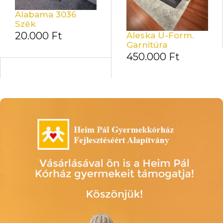
Alabama 3036
Szék
20.000
Ft
Aleska U-Form.
Garnitúra
450.000
Ft