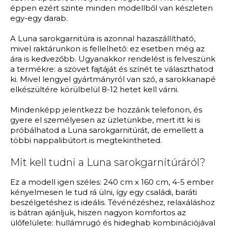
éppen ezért szinte minden modellből van készleten
egy-egy darab.
A Luna sarokgarnitúra is azonnal hazaszállítható,
mivel raktárunkon is fellelhető: ez esetben még az
ára is kedvezőbb. Ugyanakkor rendelést is felveszünk
a termékre: a szövet fajtáját és színét te választhatod
ki. Mivel lengyel gyártmányról van szó, a sarokkanapé
elkészültére körülbelül 8-12 hetet kell várni.
Mindenképp jelentkezz be hozzánk telefonon, és
gyere el személyesen az üzletünkbe, mert itt ki is
próbálhatod a Luna sarokgarnitúrát, de emellett a
többi nappalibútort is megtekintheted.
Mit kell tudni a Luna sarokgarnitúráról?
Ez a modell igen széles: 240 cm x 160 cm, 4-5 ember
kényelmesen le tud rá ülni, így egy családi, baráti
beszélgetéshez is ideális. Tévénézéshez, relaxáláshoz
is bátran ajánljuk, hiszen nagyon komfortos az
ülőfelülete: hullámrugó és hideghab kombinációjával