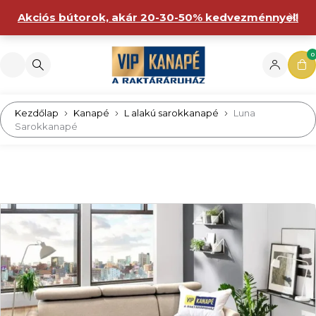
Akciós bútorok, akár 20-30-50% kedvezménnyel!
0
Kezdőlap
Kanapé
L alakú sarokkanapé
Luna
Sarokkanapé