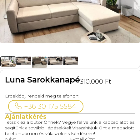
Luna Sarokkanapé
310.000
Ft
Érdeklődj, rendeld meg telefonon:
+36 30 175 5584
Ajánlatkérés
Tetszik ez a bútor Önnek? Vegye fel velünk a kapcsolatot és
segítünk a további lépésekkel! Visszahívjuk Önt a megadott
telefonszámon és válaszolunk kérdéseire!
Név*
E-mail cím*