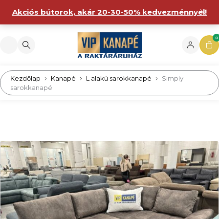
Akciós bútorok, akár 20-30-50% kedvezménnyel!
0
Kezdőlap
Kanapé
L alakú sarokkanapé
Simply
sarokkanapé