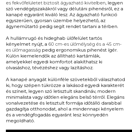
es fekvőfelületet biztosít ágyazható kivitelben
, legyen
szó vendégéjszakákról vagy délutáni pihenésről, ez a
kanapé egyaránt kiváló lesz. Az ágyazható funkció
egyszerűen, gyorsan üzembe helyezhető, az
ágyneműtartó pedig segít rendet tartani a térben.
A hullámrugó és hideghab ülőfelület tartós
kényelmet nyújt, a
60 cm-es ülőmélység és a 45 cm-
es ülőmagasság
pedig ergonomikus pihenést ígér.
Külön kiemelendők az állítható kartámlák,
amelyekkel egyedi komfortot alakíthatsz ki
olvasáshoz, tévézéshez vagy lazításhoz.
A kanapé anyagát különféle szövetekből válaszhatod
ki, hogy szépen tükrözze a lakásod egyedi karakterét
és színeit, legyen szó letisztult skandináv, modern
minimalista vagy időtlen elegáns belső térről. Elegáns
vonalvezetése és letisztult formája időtálló darabbal
gazdagítja otthonodat, ahol a mindennapi kényelem
és a vendégfogadás egyaránt lesz könnyedén
megoldható.