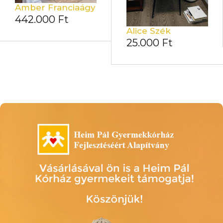
Amber Franciaágy
442.000
Ft
Alice Szék
25.000
Ft