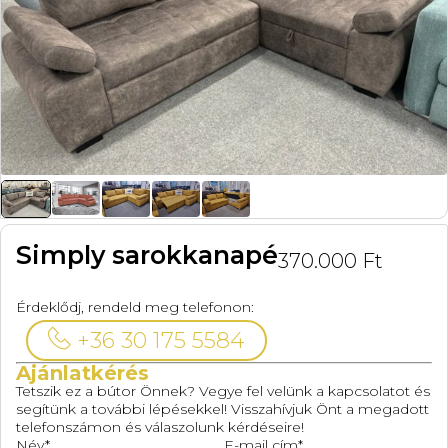
Simply sarokkanapé
370.000
Ft
Érdeklődj, rendeld meg telefonon:
+36 30 175 5584
Ajánlatkérés
Tetszik ez a bútor Önnek? Vegye fel velünk a kapcsolatot és
segítünk a további lépésekkel! Visszahívjuk Önt a megadott
telefonszámon és válaszolunk kérdéseire!
Név*
E-mail cím*