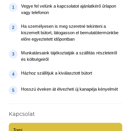
Vegye fel velünk a kapcsolatot ajánlatkérő űrlapon
1
vagy telefonon
Ha személyesen is meg szeretné tekinteni a
2
kiszemelt bútort, látogasson el bemutatótermünkbe
előre egyeztetett időpontban
Munkatársaink tájékoztatják a szállítás részleteiről
3
és költségeiről
Házhoz szállítjuk a kiválasztott bútort
4
Hosszú éveken át élvezheti új kanapéja kényelmét
5
Kapcsolat
Tomi