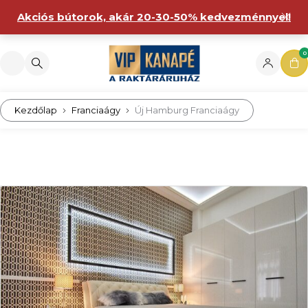
Akciós bútorok, akár 20-30-50% kedvezménnyel!
0
Kezdőlap
Franciaágy
Új Hamburg Franciaágy