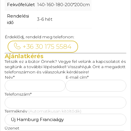
Fekvőfelület
140-160-180-200*200cm
Rendelési
3-6 hét
idő
Érdeklődj, rendeld meg telefonon:
+36 30 175 5584
Ajánlatkérés
Tetszik ez a bútor Önnek? Vegye fel velünk a kapcsolatot és
segítünk a további lépésekkel! Visszahívjuk Önt a megadott
telefonszámon és válaszolunk kérdéseire!
Név*
E-mail cím*
Telefonszám*
Terméknév
(Automatikusan kitöltődik)
Üzenet