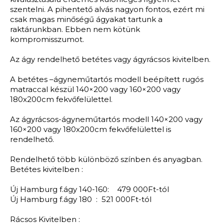
szentelni. A pihentető alvás nagyon fontos, ezért mi
csak magas minőségű ágyakat tartunk a
raktárunkban. Ebben nem kötünk
kompromisszumot.
Az ágy rendelhető betétes vagy ágyrácsos kivitelben.
A betétes –ágyneműtartós modell beépített rugós
matraccal készül 140×200 vagy 160×200 vagy
180x200cm fekvőfelülettel.
Az ágyrácsos-ágyneműtartós modell 140×200 vagy
160×200 vagy 180x200cm fekvőfelülettel is
rendelhető.
Rendelhető több különböző színben és anyagban.
Betétes kivitelben :
Új Hamburg f.ágy 140-160: 479 000Ft-tól
Új Hamburg f.ágy 180 : 521 000Ft-tól
Rácsos Kivitelben :