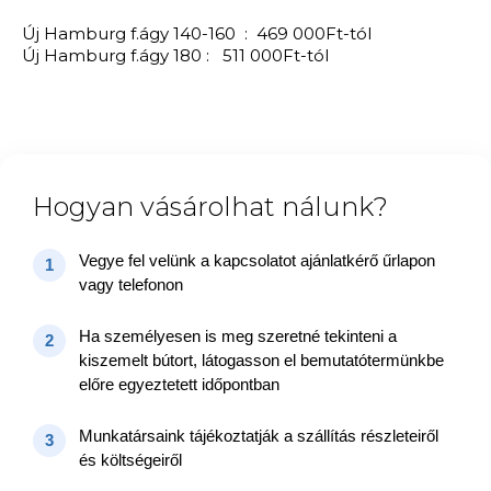
Új Hamburg f.ágy 140-160 : 469 000Ft-tól
Új Hamburg f.ágy 180 : 511 000Ft-tól
Hogyan vásárolhat nálunk?
Vegye fel velünk a kapcsolatot ajánlatkérő űrlapon
1
vagy telefonon
Ha személyesen is meg szeretné tekinteni a
2
kiszemelt bútort, látogasson el bemutatótermünkbe
előre egyeztetett időpontban
Munkatársaink tájékoztatják a szállítás részleteiről
3
és költségeiről