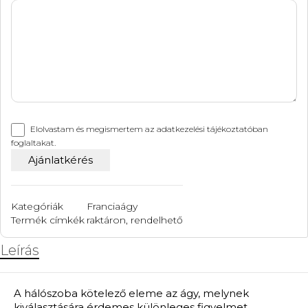
Elolvastam és megismertem az
adatkezelési tájékoztatóban
foglaltakat.
Kategóriák
Franciaágy
Termék címkék
raktáron
,
rendelhető
Leírás
A hálószoba kötelező eleme az ágy, melynek
kiválasztására érdemes különleges figyelmet