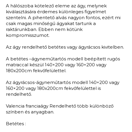
A hálószoba kötelező eleme az ágy, melynek
kiválasztására érdemes különleges figyelmet
szentelni. A pihentető alvás nagyon fontos, ezért mi
csak magas minőségű ágyakat tartunk a
raktárunkban. Ebben nem kötünk
kompromisszumot.
Az ágy rendelhető betétes vagy ágyrácsos kivitelben.
A betétes –ágyneműtartós modell beépített rugós
matraccal készül 140×200 vagy 160×200 vagy
180x200cm fekvőfelülettel.
Az ágyrácsos-ágyneműtartós modell 140×200 vagy
160×200 vagy 180x200cm fekvőfelülettel is
rendelhető.
Valencia franciaágy Rendelhető több különböző
színben és anyagban.
Betétes :