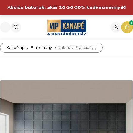
Akciós bútorok, akár 20-30-50% kedvezménnyel!
0
Kezdőlap
Franciaágy
Valencia Franciaágy