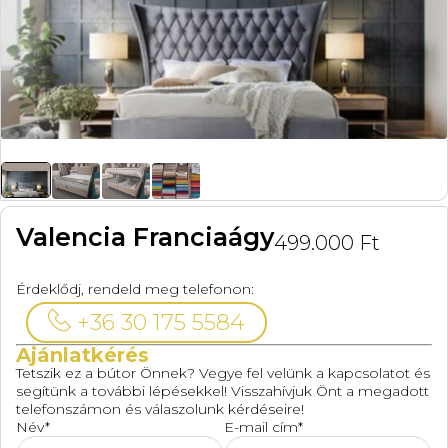
Valencia Franciaágy
499.000
Ft
Érdeklődj, rendeld meg telefonon:
+36 30 175 5584
Ajánlatkérés
Tetszik ez a bútor Önnek? Vegye fel velünk a kapcsolatot és
segítünk a további lépésekkel! Visszahívjuk Önt a megadott
telefonszámon és válaszolunk kérdéseire!
Név*
E-mail cím*