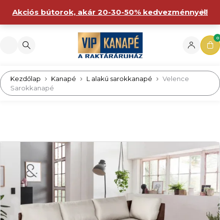
Akciós bútorok, akár 20-30-50% kedvezménnyel!
0
Kezdőlap
Kanapé
L alakú sarokkanapé
Velence
Sarokkanapé