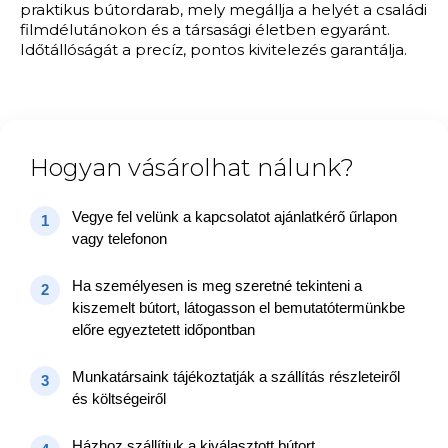
praktikus bútordarab, mely megállja a helyét a családi
filmdélutánokon és a társasági életben egyaránt.
Időtállóságát a precíz, pontos kivitelezés garantálja.
Hogyan vásárolhat nálunk?
Vegye fel velünk a kapcsolatot ajánlatkérő űrlapon
1
vagy telefonon
Ha személyesen is meg szeretné tekinteni a
2
kiszemelt bútort, látogasson el bemutatótermünkbe
előre egyeztetett időpontban
Munkatársaink tájékoztatják a szállítás részleteiről
3
és költségeiről
Házhoz szállítjuk a kiválasztott bútort