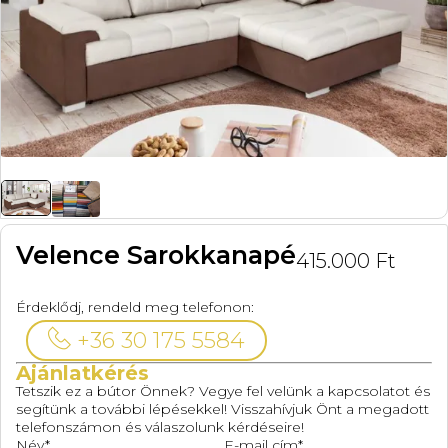
Velence Sarokkanapé
415.000
Ft
Érdeklődj, rendeld meg telefonon:
+36 30 175 5584
Ajánlatkérés
Tetszik ez a bútor Önnek? Vegye fel velünk a kapcsolatot és
segítünk a további lépésekkel! Visszahívjuk Önt a megadott
telefonszámon és válaszolunk kérdéseire!
Név*
E-mail cím*