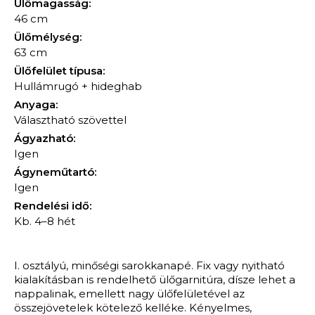
Ülőmagasság:
46 cm
Ülőmélység:
63 cm
Ülőfelület típusa:
Hullámrugó + hideghab
Anyaga:
Választható szövettel
Ágyazható:
Igen
Ágyneműtartó:
Igen
Rendelési idő:
Kb. 4–8 hét
I. osztályú, minőségi sarokkanapé. Fix vagy nyitható
kialakításban is rendelhető ülőgarnitúra, dísze lehet a
nappalinak, emellett nagy ülőfelületével az
összejövetelek kötelező kelléke. Kényelmes,