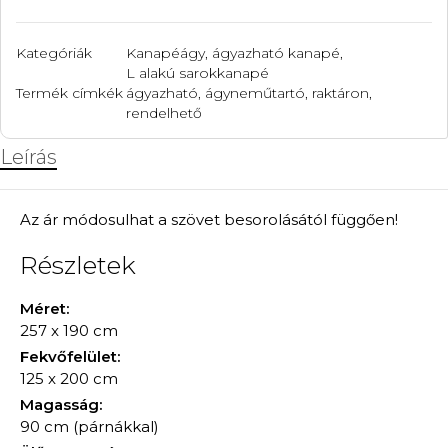
Kategóriák
Kanapéágy, ágyazható kanapé
,
L alakú sarokkanapé
Termék címkék
ágyazható
,
ágyneműtartó
,
raktáron
,
rendelhető
Leírás
Az ár módosulhat a szövet besorolásától függően!
Részletek
Méret:
257 x 190 cm
Fekvőfelület:
125 x 200 cm
Magasság:
90 cm (párnákkal)