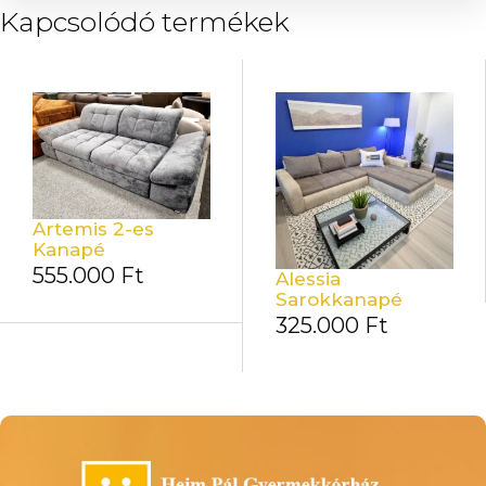
Kapcsolódó termékek
Artemis 2-es
Kanapé
555.000
Ft
Alessia
Sarokkanapé
325.000
Ft