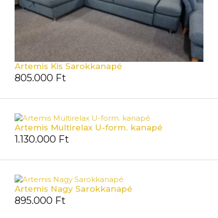
Artemis Kis Sarokkanapé
805.000
Ft
Artemis Multirelax U-form. kanapé
1.130.000
Ft
Artemis Nagy Sarokkanapé
895.000
Ft