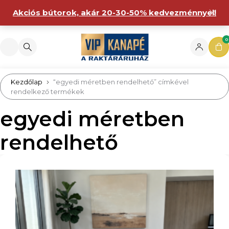
Akciós bútorok, akár 20-30-50% kedvezménnyel!
0
Kezdőlap
“egyedi méretben rendelhető” címkével
rendelkező termékek
egyedi méretben
rendelhető