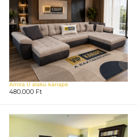
Amira U alakú kanapé
480.000
Ft