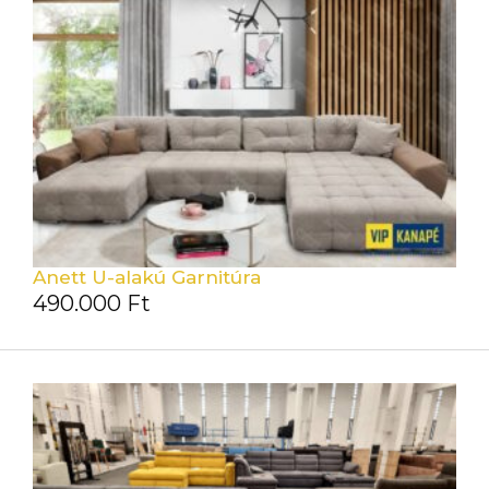
Anett U-alakú Garnitúra
490.000
Ft