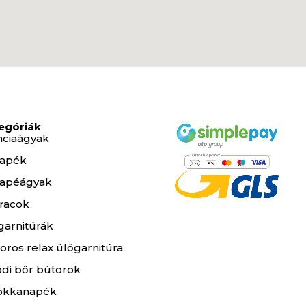
egóriák
nciaágyak
apék
apéágyak
racok
garnitúrák
oros relax ülőgarnitúra
ódi bőr bútorok
okkanapék