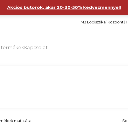
Akciós bútorok, akár 20-30-50% kedvezménnyel!
M3 Logisztikai Központ | 1
s termékek
Kapcsolat
ermékek mutatása
So