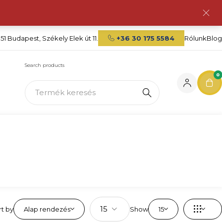
151 Budapest, Székely Elek út 11.
+36 30 175 5584
Rólunk
Blog
Search products
0
rt by
Alap rendezés
Show
15