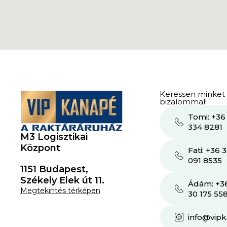
Keressen minket
bizalommal!
Tomi: +36
334 8281
M3 Logisztikai
Központ
Fati: +36 
091 8535
1151 Budapest,
Székely Elek út 11.
Ádám: +3
Megtekintés térképen
30 175 55
info@vip