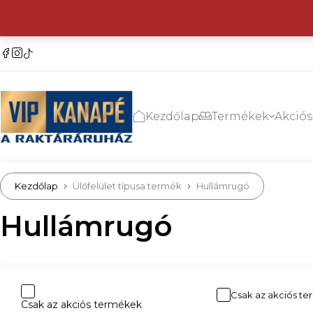
Kezdőlap
Termékek
Akció
Kezdőlap
Ülőfelület típusa termék
Hullámrugó
Hullámrugó
Csak az akciós t
Csak az akciós termékek