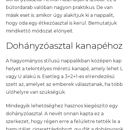
bútordarab valóban nagyon praktikus. De van
másik eset is: amikor úgy alakítjuk ki a nappalit,
hogy oda egy étkezőasztal is kerül. Bemutatjuk
mindkettő módozat előnyeit.
Dohányzóasztal kanapéhoz
A hagyományos stílusú nappalikban középen kap
helyet a tekintélyes méretű kanapé, amely lehet L
vagy U alakú is. Esetleg a 3+2+1-es elrendezésű
szett az, amelyet az emberek választanak, ha több
ülőhelyre van szükségük.
Mindegyik lehetőséghez hasznos kiegészítő egy
dohányzóasztal. A nevét onnan kapta ez a
szerkezet, hogy régen erre a felületre tették le a
hamutálat, cigarettásdobozt, gyufát a dohányosok,