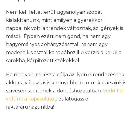
Nem kell feltétlenül ugyanolyan szobát
kialakítanunk, mint amilyen a gyerekkori
nappalink volt: a trendek változnak, az igények is
mások. Éppen ezért nem gond, ha nem egy
hagyományos dohányzóasztal, hanem egy
modern kis asztal kanapéhoz illő verziója kerül a
sarokba, kárpitozott székekkel.
Ha megvan, mi lesz a célja az ilyen elrendezésnek,
akkor a választás is könnyebb, de munkatársaink is
szívesen segítenek a döntéshozatalban.
Vedd fel
velünk a kapcsolatot
, és látogass el
raktáráruházunkba!