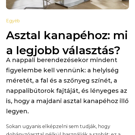
Egyéb
Asztal kanapéhoz: mi
a legjobb választás?
A nappali berendezésekor mindent
figyelembe kell vennünk: a helyiség
méretét, a fal és a szőnyeg színét, a
nappalibútorok fajtáját, és lényeges az
is, hogy a majdani asztal kanapéhoz illő
legyen.
Sokan ugyanis elképzelni sem tudják, hogy
dohányzóasztal nélkül használják a szobát: ez a