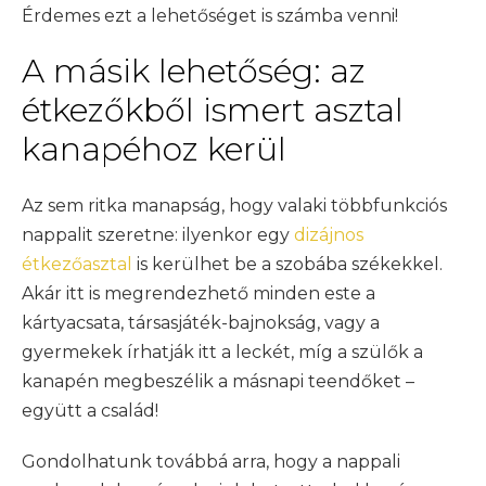
Érdemes ezt a lehetőséget is számba venni!
A másik lehetőség: az
étkezőkből ismert asztal
kanapéhoz kerül
Az sem ritka manapság, hogy valaki többfunkciós
nappalit szeretne: ilyenkor egy
dizájnos
étkezőasztal
is kerülhet be a szobába székekkel.
Akár itt is megrendezhető minden este a
kártyacsata, társasjáték-bajnokság, vagy a
gyermekek írhatják itt a leckét, míg a szülők a
kanapén megbeszélik a másnapi teendőket –
együtt a család!
Gondolhatunk továbbá arra, hogy a nappali