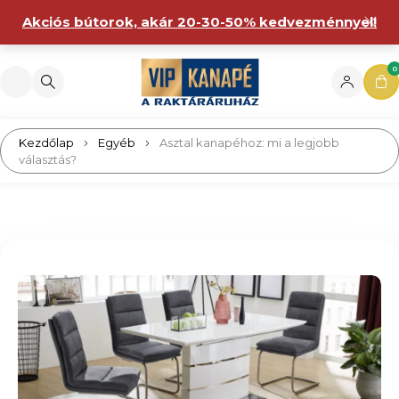
Akciós bútorok, akár 20-30-50% kedvezménnyel!
0
Kezdőlap
Egyéb
Asztal kanapéhoz: mi a legjobb
választás?