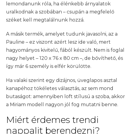
lemondanunk róla, ha élénkebb árnyalatok
uralkodnak a szobában – csupán a megfelelő
széket kell megtalálnunk hozzá.
A másik termék, amelyet tudunk javasolni, az a
Pauline – ez viszont azért lesz ide való, mert
hagyományos kivitelű, fából készült. Nem is foglal
nagy helyet – 120 x 76 x 80 cm –, de bővíthető, és
így már 6 személy is elfér körülötte.
Ha valaki szerint egy dizájnos, üveglapos asztal
kanapéhoz tökéletes választás, az sem mond
butaságot: amennyiben loft stílusú a szoba, akkor
a Miriam modell nagyon jól fog mutatni benne.
Miért érdemes trendi
nappalit berendezni?