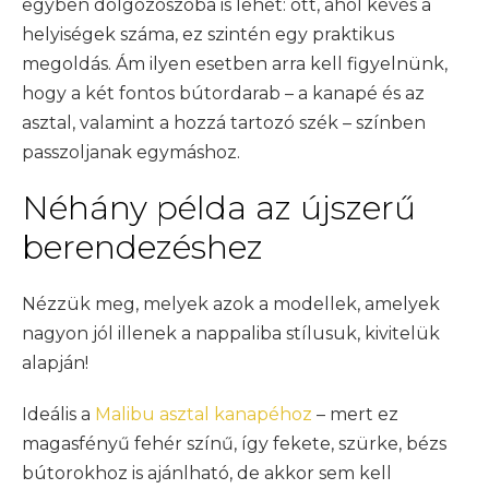
egyben dolgozószoba is lehet: ott, ahol kevés a
helyiségek száma, ez szintén egy praktikus
megoldás. Ám ilyen esetben arra kell figyelnünk,
hogy a két fontos bútordarab – a kanapé és az
asztal, valamint a hozzá tartozó szék – színben
passzoljanak egymáshoz.
Néhány példa az újszerű
berendezéshez
Nézzük meg, melyek azok a modellek, amelyek
nagyon jól illenek a nappaliba stílusuk, kivitelük
alapján!
Ideális a
Malibu asztal kanapéhoz
– mert ez
magasfényű fehér színű, így fekete, szürke, bézs
bútorokhoz is ajánlható, de akkor sem kell