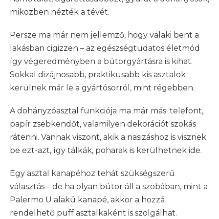
miközben nézték a tévét.
Persze ma már nem jellemző, hogy valaki bent a
lakásban cigizzen – az egészségtudatos életmód
így végeredményben a bútorgyártásra is kihat.
Sokkal dizájnosabb, praktikusabb kis asztalok
kerülnek már le a gyártósorról, mint régebben.
A dohányzóasztal funkciója ma már más: telefont,
papír zsebkendőt, valamilyen dekorációt szokás
rátenni. Vannak viszont, akik a nasizáshoz is visznek
be ezt-azt, így tálkák, poharak is kerülhetnek ide.
Egy asztal kanapéhoz tehát szükségszerű
választás – de ha olyan bútor áll a szobában, mint a
Palermo U alakú kanapé, akkor a hozzá
rendelhető puff asztalkaként is szolgálhat.