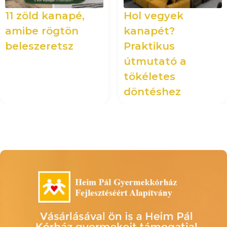
11 zöld kanapé,
Hol vegyek
amibe rögtön
kanapét?
beleszeretsz
Praktikus
útmutató a
tökéletes
döntéshez