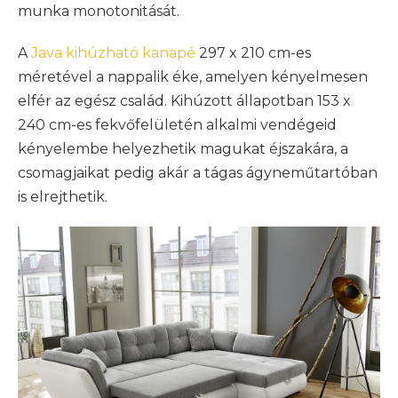
munka monotonitását.
A
Java kihúzható kanapé
297 x 210 cm-es
méretével a nappalik éke, amelyen kényelmesen
elfér az egész család. Kihúzott állapotban 153 x
240 cm-es fekvőfelületén alkalmi vendégeid
kényelembe helyezhetik magukat éjszakára, a
csomagjaikat pedig akár a tágas ágyneműtartóban
is elrejthetik.