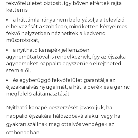
fekvőfelületet biztosít, így bőven elfértek rajta
ketten is,
a háttámla iránya nem befolyásolja a televízió
elhelyezését a szobában, mindketten kényelmes
fekvő helyzetben nézhetitek a kedvenc
műsorotokat,
a nyitható kanapék jellemzően
ágyneműtartóval is rendelkeznek, így az éjszakai
ágyneműket nappalra egyszerűen elrejtheted
szem elől,
és egybefüggő fekvőfelület garantálja az
éjszakai alvás nyugalmát, a hát, a derék és a gerinc
megfelelő alátámasztását.
Nyitható kanapé beszerzését javasoljuk, ha
nappalid éjszakára hálószobává alakul vagy ha
gyakran szállnak meg ottalvós vendégek az
otthonodban.