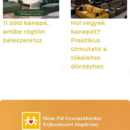
11 zöld kanapé,
Hol vegyek
amibe rögtön
kanapét?
beleszeretsz
Praktikus
útmutató a
tökéletes
döntéshez