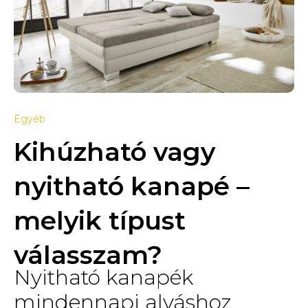
Egyéb
Kihúzható vagy
nyitható kanapé –
melyik típust
válasszam?
Nyitható kanapék
mindennapi alváshoz