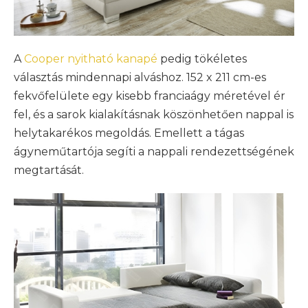
A
Cooper nyitható kanapé
pedig tökéletes
választás mindennapi alváshoz. 152 x 211 cm-es
fekvőfelülete egy kisebb franciaágy méretével ér
fel, és a sarok kialakításnak köszönhetően nappal is
helytakarékos megoldás. Emellett a tágas
ágyneműtartója segíti a nappali rendezettségének
megtartását.