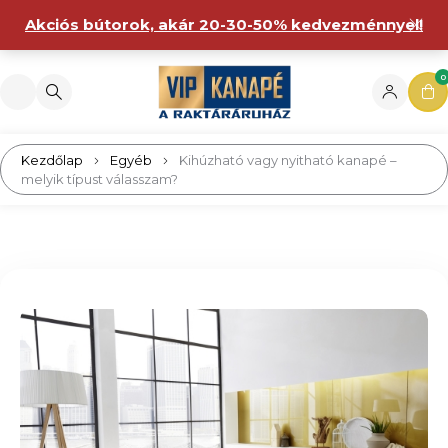
Akciós bútorok, akár 20-30-50% kedvezménnyel!
0
Kezdőlap
Egyéb
Kihúzható vagy nyitható kanapé –
melyik típust válasszam?