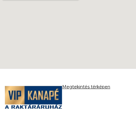
Megtekintés térképen