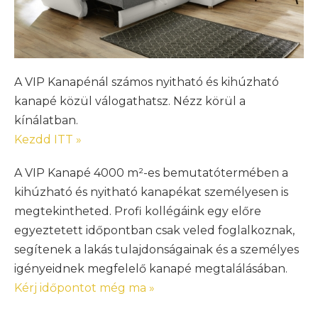
A VIP Kanapénál számos nyitható és kihúzható
kanapé közül válogathatsz. Nézz körül a
kínálatban.
Kezdd ITT »
A VIP Kanapé 4000 m²-es bemutatótermében a
kihúzható és nyitható kanapékat személyesen is
megtekintheted. Profi kollégáink egy előre
egyeztetett időpontban csak veled foglalkoznak,
segítenek a lakás tulajdonságainak és a személyes
igényeidnek megfelelő kanapé megtalálásában.
Kérj időpontot még ma »