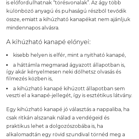
is előfordulhatnak “törésvonalak”. Az ágy több
különböző anyagú és puhaságú részből tevődik
össze, emiatt a kihúzható kanapékat nem ajánljuk
mindennapos alvásra.
A kihúzható kanapé előnyei:
kisebb helyen is elfér, mint a nyitható kanapé,
a háttámla megmarad ágyazott állapotban is,
így akár kényelmesen neki dőlhetsz olvasás és
filmezés közben is,
a kihúzható kanapé kihúzott állapotban sem
veszti el a kanapé-jellegét, így is esztétikus látvány.
Egy kihúzható kanapé jó választás a nappaliba, ha
csak ritkán alszanak nálad a vendégeid és
praktikus lehet a dolgozószobába is, ha
alkalomadtán egy rövid szundival törnéd meg a