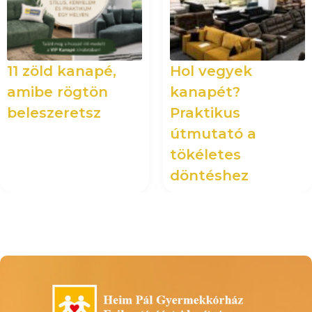
11 zöld kanapé,
Hol vegyek
amibe rögtön
kanapét?
beleszeretsz
Praktikus
útmutató a
tökéletes
döntéshez