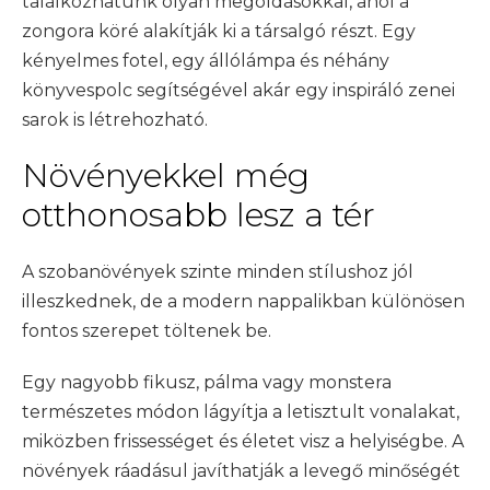
találkozhatunk olyan megoldásokkal, ahol a
zongora köré alakítják ki a társalgó részt. Egy
kényelmes fotel, egy állólámpa és néhány
könyvespolc segítségével akár egy inspiráló zenei
sarok is létrehozható.
Növényekkel még
otthonosabb lesz a tér
A szobanövények szinte minden stílushoz jól
illeszkednek, de a modern nappalikban különösen
fontos szerepet töltenek be.
Egy nagyobb fikusz, pálma vagy monstera
természetes módon lágyítja a letisztult vonalakat,
miközben frissességet és életet visz a helyiségbe. A
növények ráadásul javíthatják a levegő minőségét