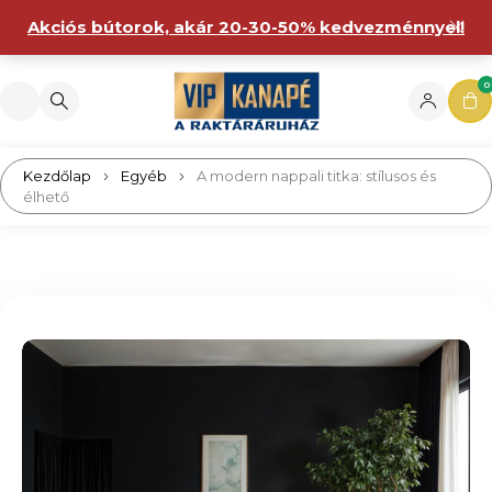
Akciós bútorok, akár 20-30-50% kedvezménnyel!
0
Kezdőlap
Egyéb
A modern nappali titka: stílusos és
élhető