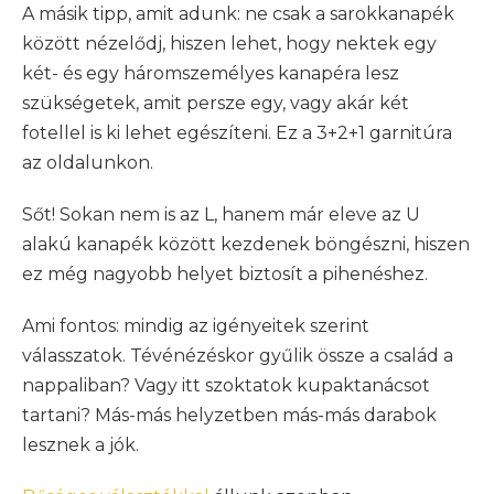
A másik tipp, amit adunk: ne csak a sarokkanapék
között nézelődj, hiszen lehet, hogy nektek egy
két- és egy háromszemélyes kanapéra lesz
szükségetek, amit persze egy, vagy akár két
fotellel is ki lehet egészíteni. Ez a 3+2+1 garnitúra
az oldalunkon.
Sőt! Sokan nem is az L, hanem már eleve az U
alakú kanapék között kezdenek böngészni, hiszen
ez még nagyobb helyet biztosít a pihenéshez.
Ami fontos: mindig az igényeitek szerint
válasszatok. Tévénézéskor gyűlik össze a család a
nappaliban? Vagy itt szoktatok kupaktanácsot
tartani? Más-más helyzetben más-más darabok
lesznek a jók.