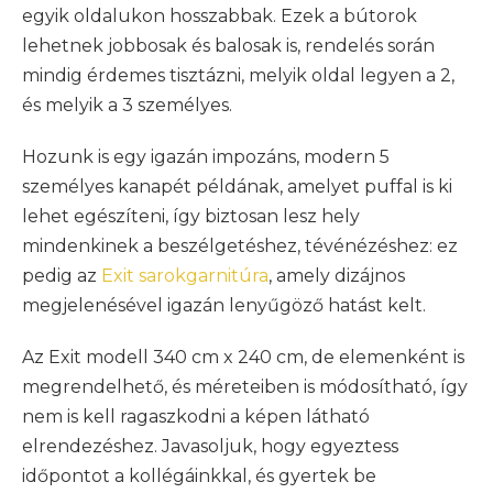
egyik oldalukon hosszabbak. Ezek a bútorok
lehetnek jobbosak és balosak is, rendelés során
mindig érdemes tisztázni, melyik oldal legyen a 2,
és melyik a 3 személyes.
Hozunk is egy igazán impozáns, modern 5
személyes kanapét példának, amelyet puffal is ki
lehet egészíteni, így biztosan lesz hely
mindenkinek a beszélgetéshez, tévénézéshez: ez
pedig az
Exit sarokgarnitúra
, amely dizájnos
megjelenésével igazán lenyűgöző hatást kelt.
Az Exit modell 340 cm x 240 cm, de elemenként is
megrendelhető, és méreteiben is módosítható, így
nem is kell ragaszkodni a képen látható
elrendezéshez. Javasoljuk, hogy egyeztess
időpontot a kollégáinkkal, és gyertek be