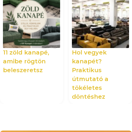
11 zöld kanapé,
Hol vegyek
amibe rögtön
kanapét?
beleszeretsz
Praktikus
útmutató a
tökéletes
döntéshez