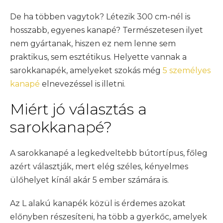
De ha többen vagytok? Létezik 300 cm-nél is
hosszabb, egyenes kanapé? Természetesen ilyet
nem gyártanak, hiszen ez nem lenne sem
praktikus, sem esztétikus. Helyette vannak a
sarokkanapék, amelyeket szokás még
5 személyes
kanapé
elnevezéssel is illetni.
Miért jó választás a
sarokkanapé?
A sarokkanapé a legkedveltebb bútortípus, főleg
azért választják, mert elég széles, kényelmes
ülőhelyet kínál akár 5 ember számára is.
Az L alakú kanapék közül is érdemes azokat
előnyben részesíteni, ha több a gyerkőc, amelyek