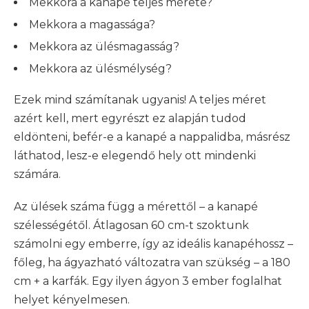
Mekkora a kanapé teljes mérete?
Mekkora a magassága?
Mekkora az ülésmagasság?
Mekkora az ülésmélység?
Ezek mind számítanak ugyanis! A teljes méret
azért kell, mert egyrészt ez alapján tudod
eldönteni, befér-e a kanapé a nappalidba, másrész
láthatod, lesz-e elegendő hely ott mindenki
számára.
Az ülések száma függ a mérettől – a kanapé
szélességétől. Átlagosan 60 cm-t szoktunk
számolni egy emberre, így az ideális kanapéhossz –
főleg, ha ágyazható változatra van szükség – a 180
cm + a karfák. Egy ilyen ágyon 3 ember foglalhat
helyet kényelmesen.