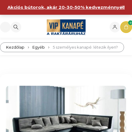
Akciós bútorok, akár 20-30-50% kedvezménnyel!
0
Kezdőlap
Egyéb
5 személyes kanapé: létezik ilyen?