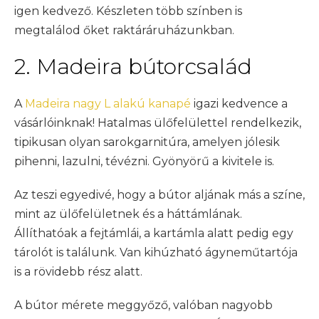
igen kedvező. Készleten több színben is
megtalálod őket raktáráruházunkban.
2. Madeira bútorcsalád
A
Madeira nagy L alakú kanapé
igazi kedvence a
vásárlóinknak! Hatalmas ülőfelülettel rendelkezik,
tipikusan olyan sarokgarnitúra, amelyen jólesik
pihenni, lazulni, tévézni. Gyönyörű a kivitele is.
Az teszi egyedivé, hogy a bútor aljának más a színe,
mint az ülőfelületnek és a háttámlának.
Állíthatóak a fejtámlái, a kartámla alatt pedig egy
tárolót is találunk. Van kihúzható ágyneműtartója
is a rövidebb rész alatt.
A bútor mérete meggyőző, valóban nagyobb