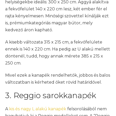
helyiségekbe ideális: 300 x 250 cm. Ággyá alakítva
a fekvőfelület 140 x 220 cm lesz, két ember fér el
rajta kényelmesen. Minőségi szövettel kínálják ezt
is, prémiumkategóriás magyar bútor, mely
kedvező áron kapható.
A kisebb változata 315 x 215 cm, a fekvőfelülete
ennek is 140 x 220 cm. Ha pedig az U alakú mellett
döntenél, tudd, hogy annak mérete 385 x 215 x
250 cm.
Mivel ezek a kanapék rendelhetők, jobbos és balos
változatban is kérheted őket rövid határidővel.
3. Reggio sarokkanapék
A
kis és nagy L alakú kanapék
felsorolásából nem
hagyhatjuk ki a Reggio modelleket sem. A “Reggio