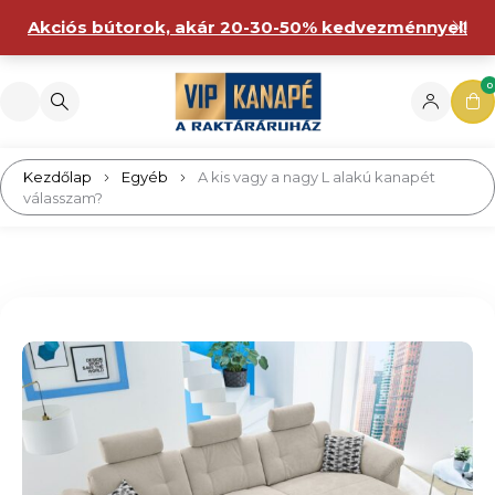
Akciós bútorok, akár 20-30-50% kedvezménnyel!
0
Kezdőlap
Egyéb
A kis vagy a nagy L alakú kanapét
válasszam?