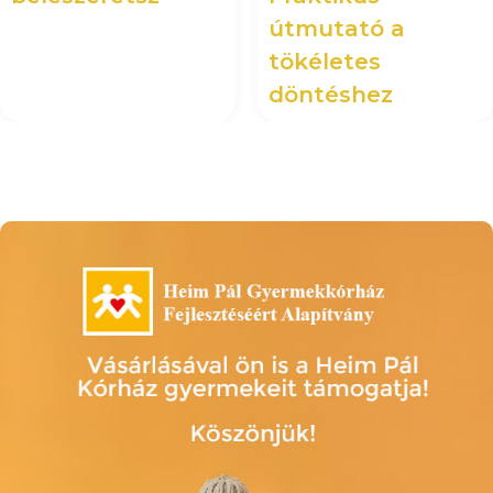
útmutató a
tökéletes
döntéshez