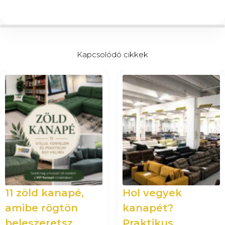
Kapcsolódó cikkek
11 zöld kanapé,
Hol vegyek
amibe rögtön
kanapét?
beleszeretsz
Praktikus