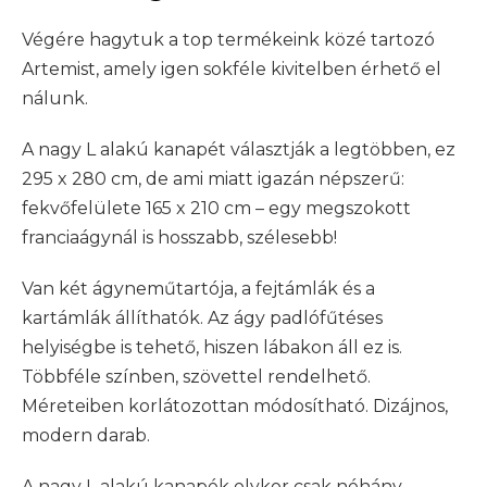
Végére hagytuk a top termékeink közé tartozó
Artemist, amely igen sokféle kivitelben érhető el
nálunk.
A nagy L alakú kanapét választják a legtöbben, ez
295 x 280 cm, de ami miatt igazán népszerű:
fekvőfelülete 165 x 210 cm – egy megszokott
franciaágynál is hosszabb, szélesebb!
Van két ágyneműtartója, a fejtámlák és a
kartámlák állíthatók. Az ágy padlófűtéses
helyiségbe is tehető, hiszen lábakon áll ez is.
Többféle színben, szövettel rendelhető.
Méreteiben korlátozottan módosítható. Dizájnos,
modern darab.
A nagy L alakú kanapék olykor csak néhány