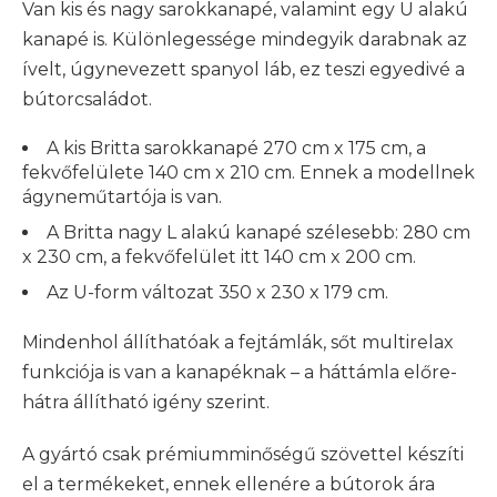
Van kis és nagy sarokkanapé, valamint egy U alakú
kanapé is. Különlegessége mindegyik darabnak az
ívelt, úgynevezett spanyol láb, ez teszi egyedivé a
bútorcsaládot.
A kis Britta sarokkanapé 270 cm x 175 cm, a
fekvőfelülete 140 cm x 210 cm. Ennek a modellnek
ágyneműtartója is van.
A Britta nagy L alakú kanapé szélesebb: 280 cm
x 230 cm, a fekvőfelület itt 140 cm x 200 cm.
Az U-form változat 350 x 230 x 179 cm.
Mindenhol állíthatóak a fejtámlák, sőt multirelax
funkciója is van a kanapéknak – a háttámla előre-
hátra állítható igény szerint.
A gyártó csak prémiumminőségű szövettel készíti
el a termékeket, ennek ellenére a bútorok ára