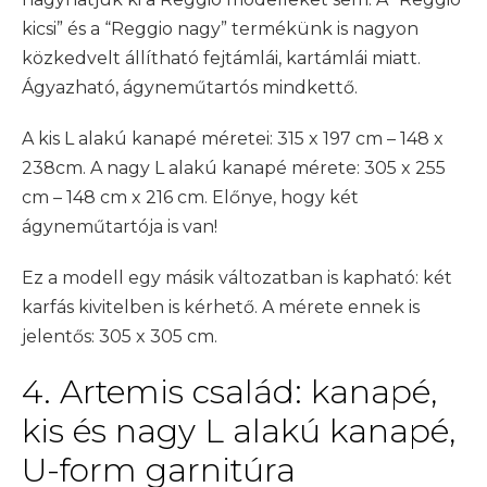
kicsi” és a “Reggio nagy” termékünk is nagyon
közkedvelt állítható fejtámlái, kartámlái miatt.
Ágyazható, ágyneműtartós mindkettő.
A kis L alakú kanapé méretei: 315 x 197 cm – 148 x
238cm. A nagy L alakú kanapé mérete: 305 x 255
cm – 148 cm x 216 cm. Előnye, hogy két
ágyneműtartója is van!
Ez a modell egy másik változatban is kapható: két
karfás kivitelben is kérhető. A mérete ennek is
jelentős: 305 x 305 cm.
4. Artemis család: kanapé,
kis és nagy L alakú kanapé,
U-form garnitúra