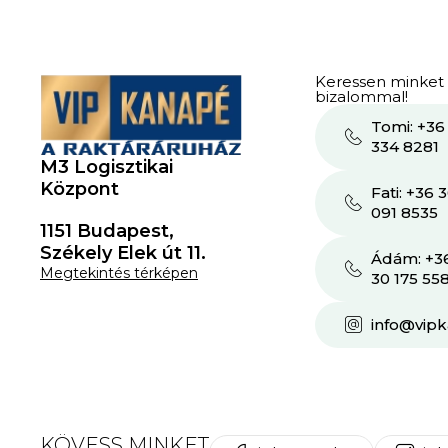
Keressen minket
bizalommal!
Tomi: +36
334 8281
M3 Logisztikai
Központ
Fati: +36 
091 8535
1151 Budapest,
Székely Elek út 11.
Ádám: +3
Megtekintés térképen
30 175 55
info@vip
KÖVESS MINKET