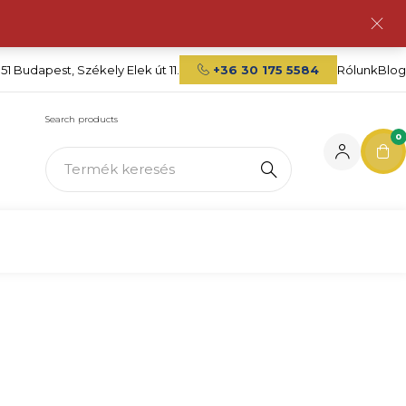
151 Budapest, Székely Elek út 11.
+36 30 175 5584
Rólunk
Blog
Search products
0