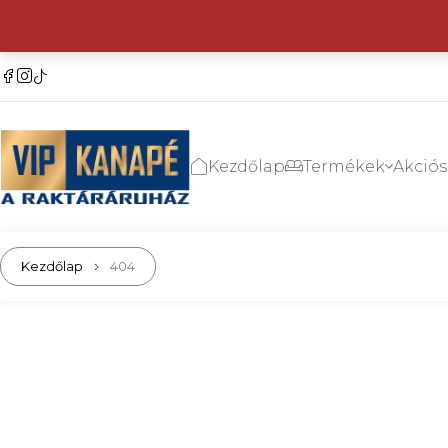
Kezdőlap
Termékek
Akció
Kezdőlap
404