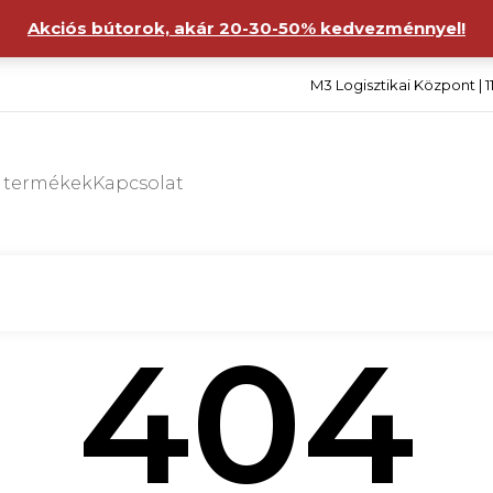
Akciós bútorok, akár 20-30-50% kedvezménnyel!
M3 Logisztikai Központ | 1
s termékek
Kapcsolat
404