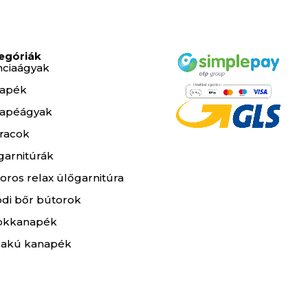
egóriák
nciaágyak
apék
apéágyak
racok
garnitúrák
oros relax ülőgarnitúra
ódi bőr bútorok
okkanapék
lakú kanapék