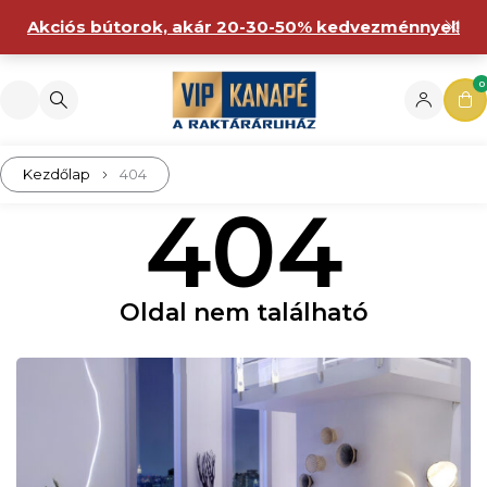
Akciós bútorok, akár 20-30-50% kedvezménnyel!
0
Kezdőlap
404
404
Oldal nem található