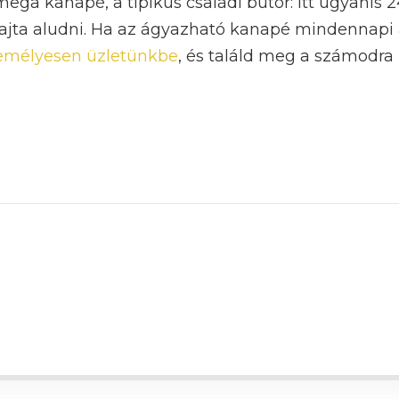
a kanapé, a tipikus családi bútor: itt ugyanis 24
ajta aludni. Ha az ágyazható kanapé mindennapi a
zemélyesen üzletünkbe
, és találd meg a számodra 