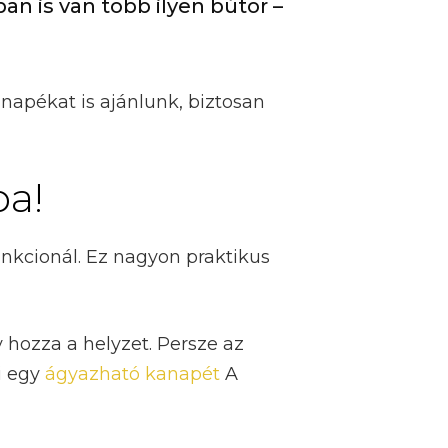
n is van több ilyen bútor –
apékat is ajánlunk, biztosan
ba!
nkcionál. Ez nagyon praktikus
 hozza a helyzet. Persze az
i egy
ágyazható kanapét
A