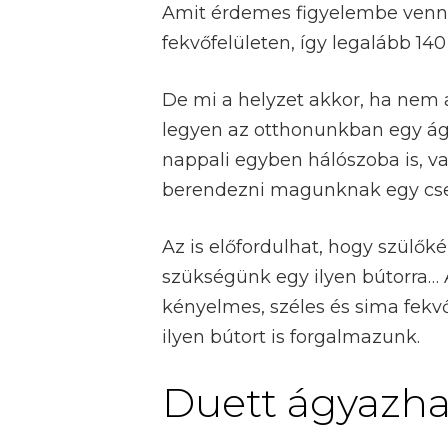
Amit érdemes figyelembe venni 
fekvőfelületen, így legalább 14
De mi a helyzet akkor, ha nem
legyen az otthonunkban egy ágy
nappali egyben hálószoba is, v
berendezni magunknak egy csend
Az is előfordulhat, hogy szülők
szükségünk egy ilyen bútorra… 
kényelmes, széles és sima fekvő
ilyen bútort is forgalmazunk.
Duett ágyazha