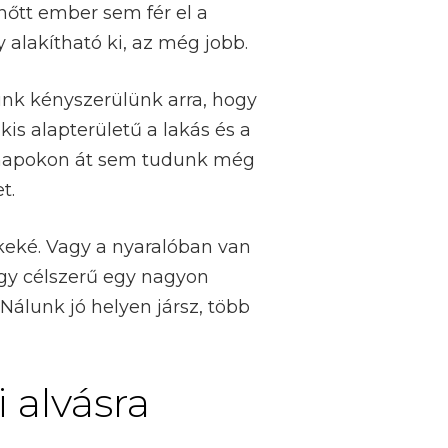
nőtt ember sem fér el a
 alakítható ki, az még jobb.
nk kényszerülünk arra, hogy
s alapterületű a lakás és a
hónapokon át sem tudunk még
t.
ekeké. Vagy a nyaralóban van
így célszerű egy nagyon
Nálunk jó helyen jársz, több
alvásra