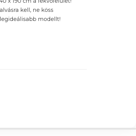
0 x 190 cm a fekvőfelület!
lvásra kell, ne köss
legideálisabb modellt!