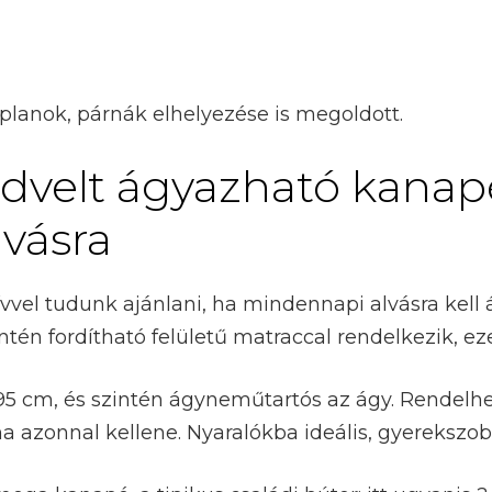
planok, párnák elhelyezése is megoldott.
dvelt ágyazható kanap
vásra
vvel tudunk ajánlani, ha mindennapi alvásra kell 
tén fordítható felületű matraccal rendelkezik, ez
x 195 cm, és szintén ágyneműtartós az ágy. Rendelhe
a azonnal kellene. Nyaralókba ideális, gyerekszob