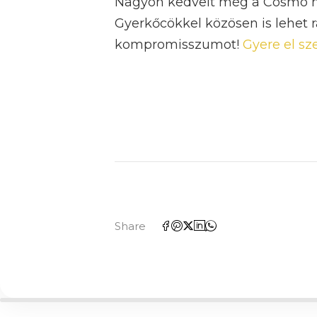
Nagyon kedvelt még a Cosmo meg
Gyerkőcökkel közösen is lehet r
kompromisszumot!
Gyere el s
Share