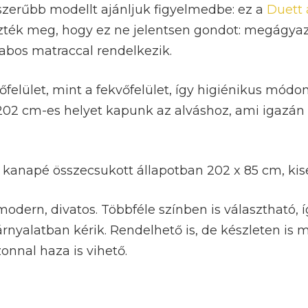
zerűbb modellt ajánljuk figyelmedbe: ez a
Duett
zték meg, hogy ez ne jelentsen gondot: megágyazn
abos matraccal rendelkezik.
lőfelület, mint a fekvőfelület, így higiénikus mó
 202 cm-es helyet kapunk az alváshoz, ami igazán
 kanapé összecsukott állapotban 202 x 85 cm, kise
dern, divatos. Többféle színben is választható, íg
rnyalatban kérik. Rendelhető is, de készleten is m
onnal haza is vihető.