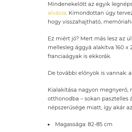
Mindenekelőtt az egyik legnéps
alvásra
. Kimondottan úgy terve
hogy visszahajtható, memóriah
Ez miért jó? Mert más lesz az ü
mellesleg ággyá alakítva 160 x
franciaágyak is ekkorák.
De további előnyök is vannak: a
Kialakítása nagyon megnyerő, mo
otthonodba – sokan pasztelles á
népszerűsége miatt, így akár az
Magassága: 82-85 cm