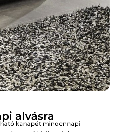
pi alvásra
yazható kanapét mindennapi