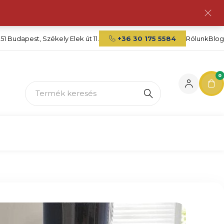
151 Budapest, Székely Elek út 11.
+36 30 175 5584
Rólunk
Blog
Search products
0