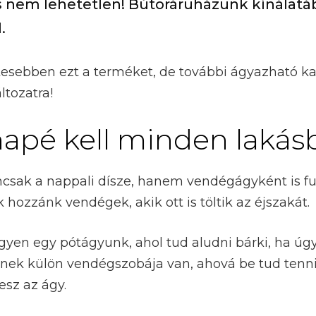
s nem lehetetlen! Bútoráruházunk kínálatába
.
sebben ezt a terméket, de további ágyazható kan
ltozatra!
apé kell minden lakás
csak a nappali dísze, hanem vendégágyként is fu
 hozzánk vendégek, akik ott is töltik az éjszakát.
gyen egy pótágyunk, ahol tud aludni bárki, ha úgy
kinek külön vendégszobája van, ahová be tud tenn
esz az ágy.