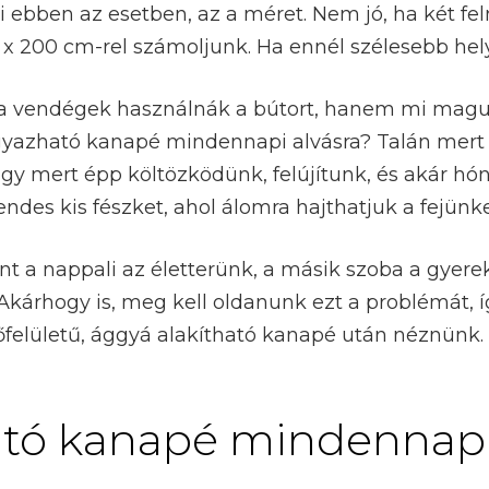
ebben az esetben, az a méret. Nem jó, ha két fel
0 x 200 cm-rel számoljunk. Ha ennél szélesebb hely
 a vendégek használnák a bútort, hanem mi magu
azható kanapé mindennapi alvásra? Talán mert ki
agy mert épp költözködünk, felújítunk, és akár 
es kis fészket, ahol álomra hajthatjuk a fejünke
ént a nappali az életterünk, a másik szoba a gyer
Akárhogy is, meg kell oldanunk ezt a problémát, 
felületű, ággyá alakítható kanapé után néznünk. 
tó kanapé mindennapi 