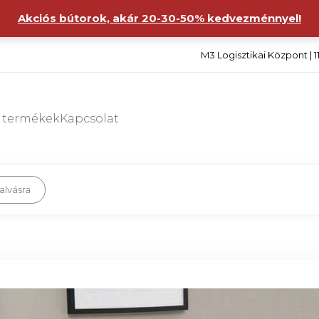
Akciós bútorok, akár 20-30-50% kedvezménnyel!
M3 Logisztikai Központ | 1
s termékek
Kapcsolat
alvásra