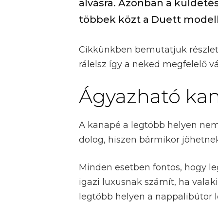
alvásra. Azonban a küldeté
többek közt a Duett modell
Cikkünkben bemutatjuk részlete
rálelsz így a neked megfelelő vá
Ágyazható kan
A kanapé a legtöbb helyen nem
dolog, hiszen bármikor jöhetnek
Minden esetben fontos, hogy le
igazi luxusnak számít, ha vala
legtöbb helyen a nappalibútor l