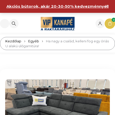
Akciós bútorok, akár 20-30-50% kedvezménnyel!
0
Kezdőlap
Egyéb
Ha nagy a család, kelleni fog egy óriás
U alakú ülőgarnitúra!