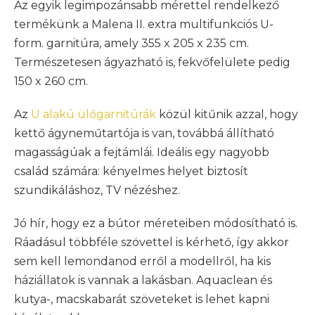
Az egyik legimpozánsabb mérettel rendelkező
termékünk a Malena II. extra multifunkciós U-
form. garnitúra, amely 355 x 205 x 235 cm.
Természetesen ágyazható is, fekvőfelülete pedig
150 x 260 cm.
Az
U alakú ülőgarnitúrák
közül kitűnik azzal, hogy
kettő ágyneműtartója is van, továbbá állítható
magasságúak a fejtámlái. Ideális egy nagyobb
család számára: kényelmes helyet biztosít
szundikáláshoz, TV nézéshez.
Jó hír, hogy ez a bútor méreteiben módosítható is.
Ráadásul többféle szövettel is kérhető, így akkor
sem kell lemondanod erről a modellről, ha kis
háziállatok is vannak a lakásban. Aquaclean és
kutya-, macskabarát szöveteket is lehet kapni