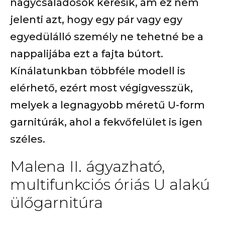
nagycsaládosok keresik, ám ez nem
jelenti azt, hogy egy pár vagy egy
egyedülálló személy ne tehetné be a
nappalijába ezt a fajta bútort.
Kínálatunkban többféle modell is
elérhető, ezért most végigvesszük,
melyek a legnagyobb méretű U-form
garnitúrák, ahol a fekvőfelület is igen
széles.
Malena II. ágyazható,
multifunkciós óriás U alakú
ülőgarnitúra