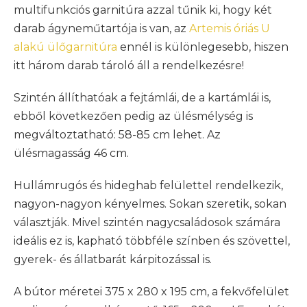
multifunkciós garnitúra azzal tűnik ki, hogy két
darab ágyneműtartója is van, az
Artemis óriás U
alakú ülőgarnitúra
ennél is különlegesebb, hiszen
itt három darab tároló áll a rendelkezésre!
Szintén állíthatóak a fejtámlái, de a kartámlái is,
ebből következően pedig az ülésmélység is
megváltoztatható: 58-85 cm lehet. Az
ülésmagasság 46 cm.
Hullámrugós és hideghab felülettel rendelkezik,
nagyon-nagyon kényelmes. Sokan szeretik, sokan
választják. Mivel szintén nagycsaládosok számára
ideális ez is, kapható többféle színben és szövettel,
gyerek- és állatbarát kárpitozással is.
A bútor méretei 375 x 280 x 195 cm, a fekvőfelület