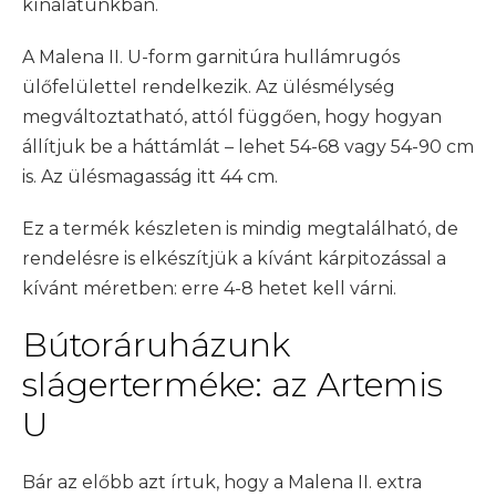
kínálatunkban.
A Malena II. U-form garnitúra hullámrugós
ülőfelülettel rendelkezik. Az ülésmélység
megváltoztatható, attól függően, hogy hogyan
állítjuk be a háttámlát – lehet 54-68 vagy 54-90 cm
is. Az ülésmagasság itt 44 cm.
Ez a termék készleten is mindig megtalálható, de
rendelésre is elkészítjük a kívánt kárpitozással a
kívánt méretben: erre 4-8 hetet kell várni.
Bútoráruházunk
slágerterméke: az Artemis
U
Bár az előbb azt írtuk, hogy a Malena II. extra