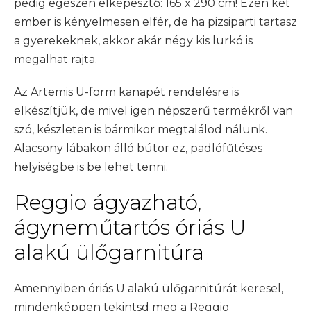
pedig egészen elképesztő: 165 x 290 cm! Ezen két
ember is kényelmesen elfér, de ha pizsiparti tartasz
a gyerekeknek, akkor akár négy kis lurkó is
megalhat rajta.
Az Artemis U-form kanapét rendelésre is
elkészítjük, de mivel igen népszerű termékről van
szó, készleten is bármikor megtalálod nálunk.
Alacsony lábakon álló bútor ez, padlófűtéses
helyiségbe is be lehet tenni.
Reggio ágyazható,
ágyneműtartós óriás U
alakú ülőgarnitúra
Amennyiben óriás U alakú ülőgarnitúrát keresel,
mindenképpen tekintsd meg a Reggio