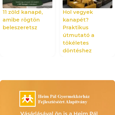
11 zöld kanapé,
Hol vegyek
amibe rögtön
kanapét?
beleszeretsz
Praktikus
útmutató a
tökéletes
döntéshez