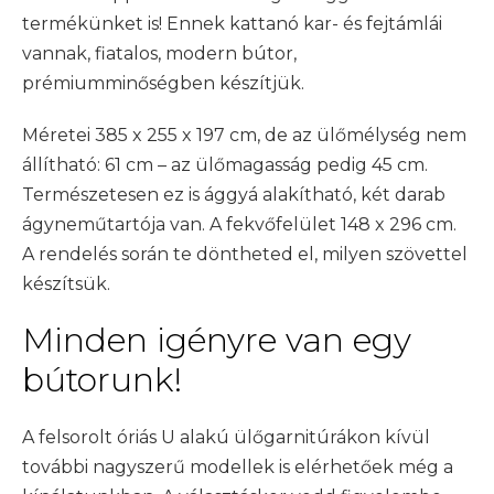
termékünket is! Ennek kattanó kar- és fejtámlái
vannak, fiatalos, modern bútor,
prémiumminőségben készítjük.
Méretei 385 x 255 x 197 cm, de az ülőmélység nem
állítható: 61 cm – az ülőmagasság pedig 45 cm.
Természetesen ez is ággyá alakítható, két darab
ágyneműtartója van. A fekvőfelület 148 x 296 cm.
A rendelés során te döntheted el, milyen szövettel
készítsük.
Minden igényre van egy
bútorunk!
A felsorolt óriás U alakú ülőgarnitúrákon kívül
további nagyszerű modellek is elérhetőek még a