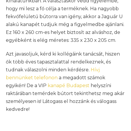
kínálatunkban. A választáskor vedd figyelembe,
hogy mi lesz a fő célja a terméknek. Ha nagyobb
fekvőfelületű bútorra van igény, akkor a Jaguár U
alakú kanapét tudjuk még a figyelmedbe ajánlani.
Ez 160 x 260 cm-es helyet biztosít az alváshoz, de
egyébként is elég méretes: 335 x 230 x 205 cm.
Azt javasoljuk, kérd ki kollégáink tanácsát, hiszen
ők több éves tapasztalattal rendelkeznek, és
tudnak válaszolni minden kérdésre.
Hívj
bennünket telefonon
a megadott számok
egyikén! De a VIP
kanapé Budapest
helyszíni
raktárában temérdek bútort tekinthetsz meg akár
személyesen is! Látogass el hozzánk és válogass
kedvedre!