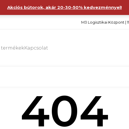
Akciós bútorok, akár 20-30-50% kedvezménnyel!
M3 Logisztikai Központ | 1
s termékek
Kapcsolat
404