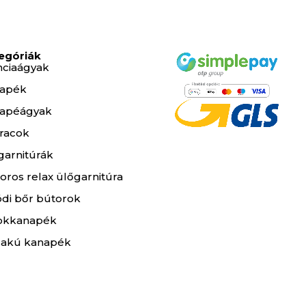
egóriák
nciaágyak
apék
apéágyak
racok
garnitúrák
oros relax ülőgarnitúra
ódi bőr bútorok
okkanapék
lakú kanapék