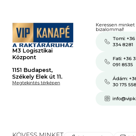
Keressen minket
bizalommal!
Tomi: +36
334 8281
M3 Logisztikai
Központ
Fati: +36 
091 8535
1151 Budapest,
Székely Elek út 11.
Ádám: +3
Megtekintés térképen
30 175 55
info@vip
KÖVESS MINKET