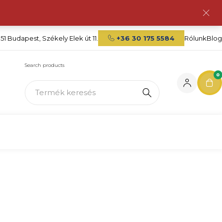
151 Budapest, Székely Elek út 11.
+36 30 175 5584
Rólunk
Blog
Search products
0