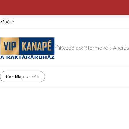
Kezdőlap
Termékek
Akció
Kezdőlap
404